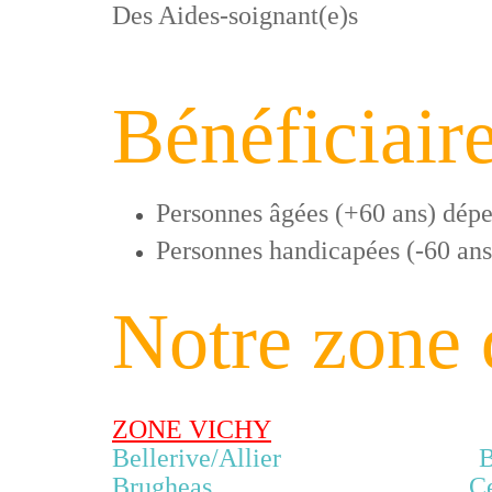
Des Aides-soignant(e)s
Bénéficiair
Personnes âgées (+60 ans) dép
Personnes handicapées (-60 an
Notre zone 
ZONE VICHY
Bellerive/Allier Bayet - 
Brugheas Cesset - Chât