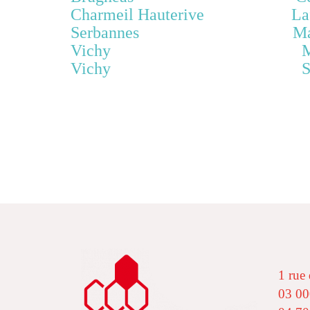
Charmeil Hauterive Lafeline
Serbannes Marcenat - Me
Vichy Montord - Paray/B
Vichy Saulcet - Vern
1 rue 
03 00